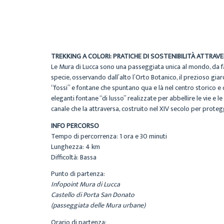
TREKKING A COLORI: PRATICHE DI SOSTENIBILITÀ ATTRAVE
Le Mura di Lucca sono una passeggiata unica al mondo, da fare
specie, osservando dall’alto l’Orto Botanico, il prezioso giar
“fossi” e fontane che spuntano qua e là nel centro storico e
eleganti fontane “di lusso” realizzate per abbellire le vie e l
canale che la attraversa, costruito nel XIV secolo per proteg
INFO PERCORSO
Tempo di percorrenza: 1 ora e 30 minuti
Lunghezza: 4 km
Difficoltà: Bassa
Punto di partenza:
Infopoint Mura di Lucca
Castello di Porta San Donato
(passeggiata delle Mura urbane)
Orario di partenza: