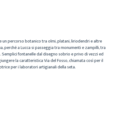
 un percorso botanico tra olmi, platani, liriodendri e altre
qua, perché a Lucca si passeggia tra monumenti e zampilli, tra
 Semplici fontanelle dal disegno sobrio e privo di vezzi ed
giungere la caratteristica Via del Fosso, chiamata così per il
ice per i laboratori artigianali della seta.