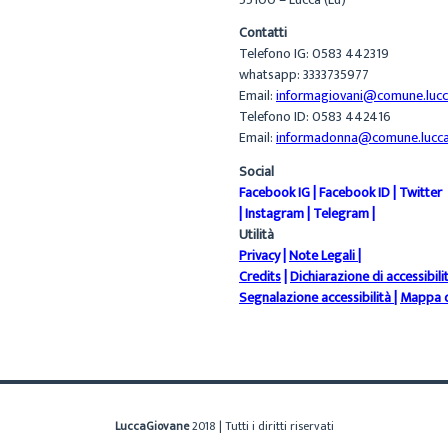
Contatti
Telefono IG: 0583 442319
whatsapp: 3333735977
Email:
informagiovani@comune.lucca
Telefono ID: 0583 442416
Email:
informadonna@comune.lucca.
Social
Facebook IG
|
Facebook ID
|
Twitter
|
Instagram
|
Telegram
|
Utilità
Privacy
|
Note Legali
|
Credits
|
Dichiarazione di accessibili
Segnalazione accessibilità
|
Mappa d
LuccaGiovane
2018 | Tutti i diritti riservati