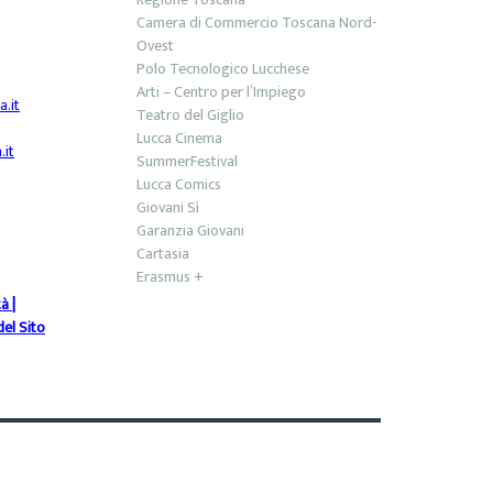
Camera di Commercio Toscana Nord-
Ovest
Polo Tecnologico Lucchese
Arti – Centro per l’Impiego
.it
Teatro del Giglio
Lucca Cinema
it
SummerFestival
Lucca Comics
Giovani Sì
Garanzia Giovani
Cartasia
Erasmus +
tà
|
el Sito