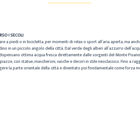
RSO I SECOLI
 a piedi o in bicicletta, per momenti di relax o sport all’aria aperta, ma anche
dino in un piccolo angolo della città. Dal verde degli alberi all’azzurro dell’ac
 dispensano ottima acqua fresca direttamente dalle sorgenti del Monte Pisano.
e piazze, con statue, mascheroni, vasche e decori in stile neoclassico. Fino a rag
gere la parte orientale della città e diventato poi fondamentale come forza motr