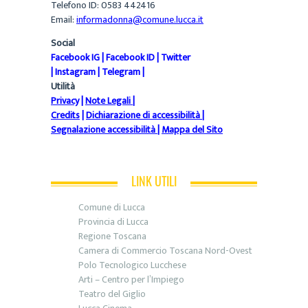
Telefono ID: 0583 442416
Email:
informadonna@comune.lucca.it
Social
Facebook IG
|
Facebook ID
|
Twitter
|
Instagram
|
Telegram
|
Utilità
Privacy
|
Note Legali
|
Credits
|
Dichiarazione di accessibilità
|
Segnalazione accessibilità
|
Mappa del Sito
LINK UTILI
Comune di Lucca
Provincia di Lucca
Regione Toscana
Camera di Commercio Toscana Nord-Ovest
Polo Tecnologico Lucchese
Arti – Centro per l’Impiego
Teatro del Giglio