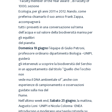
“Faculty member of the Year award”, di Faculty of
1000, sezione
Ecologia, per gli anni 2011 e 2012. Nando, come
preferiva chiamarlo il suo amico Frank Zappa,
accompagnerà
tutti i presenti in una conversazione sul tema
dell’acqua e sul valore della biodiversità marina per
gli equilibri
del pianeta.
Domenica 19 giugno
l’équipe di Giulio Petroni,
professore ordinario dipartimento Biologia –UNIPI,
guiderà
gli intervenuti a scoprire la biodiversità del Serchio
in un appuntamento dal titolo “Quello che l’occhio
non
vede ma il DNA ambientale si!”,anche con
esperienze di campionamento e osservazioni
guidate sulla riva del
Fiume.
Nell’ultimo week end,
Sabato 25 giugno
, la mattina,
Augusto Loni -UNIPI e Nicola Colonna -ENEA
introducono e moderano una tavola rotonda su