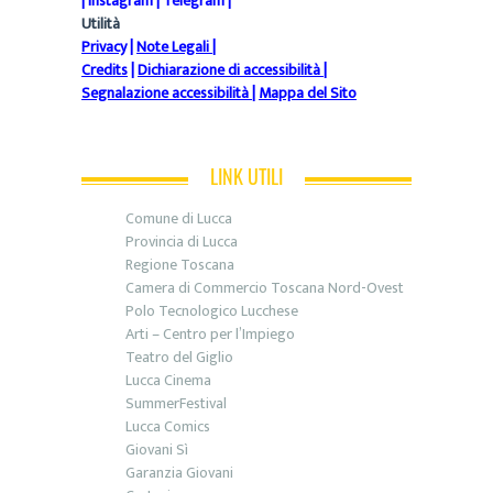
|
Instagram
|
Telegram
|
Utilità
Privacy
|
Note Legali
|
Credits
|
Dichiarazione di accessibilità
|
Segnalazione accessibilità
|
Mappa del Sito
LINK UTILI
Comune di Lucca
Provincia di Lucca
Regione Toscana
Camera di Commercio Toscana Nord-Ovest
Polo Tecnologico Lucchese
Arti – Centro per l’Impiego
Teatro del Giglio
Lucca Cinema
SummerFestival
Lucca Comics
Giovani Sì
Garanzia Giovani