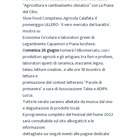
“Agricoltura e cambiamento climatico” con La Piana
del Cibo,
Slow Food Compitese, Agricola Calafata. Il
pomeriggio LILLERO- ‘il vero mercato del baratto’,
mostra su
Economia Circolare e laboratori green di
Legambiente Capannori e Piana lucchese.
D
omenica 26 giugno
tornerà l’Albomercato, con i
produttori agricoli e gli artigiani, tra fiori e profumi,
laboratori aperti di ceramica, macramè, legno,
telaio, letture creative…e alle ore 18 Incontro di
lettura e
premiazione del contest letterario “Parole di
primavera” a cura di Associazione Talea e ADIPA
Lucca.
Tutte le serate saranno allietate da musica dal vivo
e degustazioni di prodotti locali.
Il programma completo del Festival del Fiume 2022
sarà consultabile sul sito albogatti.it e le
informazioni
dettagliate sui singoli eventi alle pagine dedicate