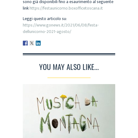
sono già disponibili fino a esaurimento al seguente
link
https://festaunicorno.boxofficetoscana.it
Leggi questo articolo su:
https://www.gonews.it/2021/06/08/festa-
dellunicorno-2021-agosto/
YOU MAY ALSO LIKE...