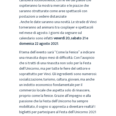
cambierà notevolmente, con le vie del paese che
ospiteranno la mostra mercato e le piazze che
saranno strutturate come aree spettacoli con
postazioni a sedere distanziate
. Anche le date saranno una novità. Le strade di Vinci
torneranno ad animarsi tra cosplayer e spettacoli
nel mese di agosto. I giorni da segnare sul
calendario sono infatti
venerdì 20, sabato 21 e
domenica 22 agosto 2021
.
Il tema dell’evento sarà “Come la Fenice” a indicare
una rinascita dopo mesi di difficoltà. Con l’auspicio
che si tratti di una rinascita non solo per la Festa
dell’Unicorno, ma per tutte le fiere del settore e
soprattutto per Vinci. Gli ingredienti sono numerosi:
socializzazione, turismo, cultura, giovani, ma anche
un indotto economico fondamentale per il
commercio locale che aspetta solo di rinascere,
proprio come la fenice. Grazie all’impegno e alla
passione che la Festa dell’Unicorno ha sempre
mobilitato, il sogno si appresta a diventare realtà! I
biglietti per partecipare al Festa dell’Unicorno 2021