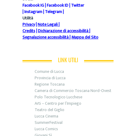
Facebook IG
|
Facebook ID
|
Twitter
|
Instagram
|
Telegram
|
Utilità
Privacy
|
Note Legali
|
Credits
|
Dichiarazione di accessibilità
|
Segnalazione accessibilità
|
Mappa del Sito
LINK UTILI
Comune di Lucca
Provincia di Lucca
Regione Toscana
Camera di Commercio Toscana Nord-Ovest
Polo Tecnologico Lucchese
Arti – Centro per l’Impiego
Teatro del Giglio
Lucca Cinema
SummerFestival
Lucca Comics
Giovani Sì