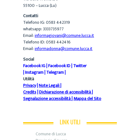
55100 – Lucca (Lu)
Contatti
Telefono IG: 0583 442319
whatsapp: 3333735977
Email:
informagiovani@comune.lucca.it
Telefono ID: 0583 442416
Email:
informadonna@comune.lucca.it
Social
Facebook IG
|
Facebook ID
|
Twitter
|
Instagram
|
Telegram
|
Utilità
Privacy
|
Note Legali
|
Credits
|
Dichiarazione di accessibilità
|
Segnalazione accessibilità
|
Mappa del Sito
LINK UTILI
Comune di Lucca