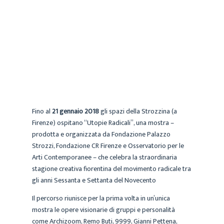
CECILIA
ARCHIVIO
21 DICEMBRE 2017
Fino al
21 gennaio 2018
gli spazi della Strozzina (a
Firenze) ospitano “Utopie Radicali”, una mostra –
prodotta e organizzata da Fondazione Palazzo
Strozzi, Fondazione CR Firenze e Osservatorio per le
Arti Contemporanee – che celebra la straordinaria
stagione creativa fiorentina del movimento radicale tra
gli anni Sessanta e Settanta del Novecento
Il percorso riunisce per la prima volta in un’unica
mostra le opere visionarie di gruppi e personalità
come Archizoom, Remo Buti, 9999, Gianni Pettena,