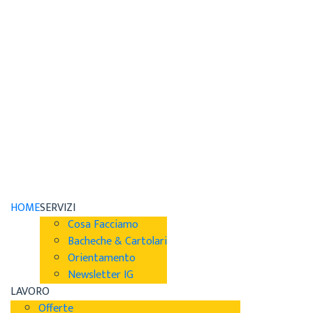
HOME
SERVIZI
Cosa Facciamo
Bacheche & Cartolari
Orientamento
Newsletter IG
LAVORO
Offerte