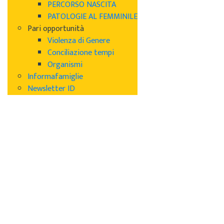
PERCORSO NASCITA
PATOLOGIE AL FEMMINILE
Pari opportunità
Violenza di Genere
Conciliazione tempi
Organismi
Informafamiglie
Newsletter ID