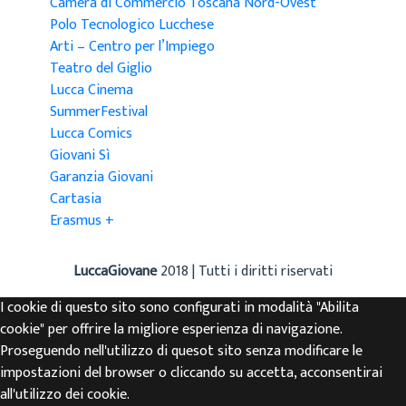
Camera di Commercio Toscana Nord-Ovest
Polo Tecnologico Lucchese
Arti – Centro per l’Impiego
Teatro del Giglio
Lucca Cinema
SummerFestival
Lucca Comics
Giovani Sì
Garanzia Giovani
Cartasia
Erasmus +
LuccaGiovane
2018 | Tutti i diritti riservati
I cookie di questo sito sono configurati in modalità "Abilita
cookie" per offrire la migliore esperienza di navigazione.
Proseguendo nell'utilizzo di quesot sito senza modificare le
impostazioni del browser o cliccando su accetta, acconsentirai
all'utilizzo dei cookie.