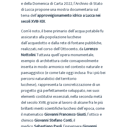
e della Domenica di Carta 2022, l’Archivio di Stato
di Lucca propone una mostra documentaria sul
tema dell’
approvvigionamento idrico a Lucca nei
secoli XVIII-XIX
.
Com’è noto, il bene primario dell’acqua potabile fu
assicurato alla popolazione lucchese
dall’acquedotto e dalla rete di fontane pubbliche,
realizzati, nel corso dell’Ottocento, da
Lorenzo
Nottolini
.Tuttavia quell’opera monumentale,
esempio di architettura civile consapevolmente
inserita in modo armonico nel contesto naturale e
paesaggistico (e come tale oggi inclusa fra i più bei
percorsi naturalistici del territorio
lucchese), rappresenta la concretizzazione di un
progetto già perfettamente sviluppato, nei suoi
elementi costitutivi essenziali, nella seconda metà
del secolo XVIII, grazie al lavoro di alcune fra le più
brillanti menti scientifiche lucchesi dell’epoca, come
il matematico
Giovanni Francesco Giusti
, l’ottico e
chimico
Giovanni Stefano Conti
, il
medico
Sebastiano Paoli
, l’ingegnere
Giovanni