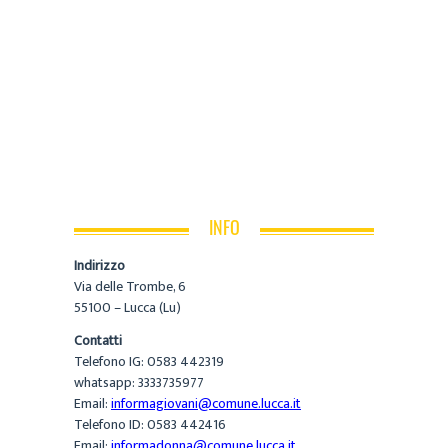
INFO
Indirizzo
Via delle Trombe, 6
55100 – Lucca (Lu)
Contatti
Telefono IG: 0583 442319
whatsapp: 3333735977
Email:
informagiovani@comune.lucca.it
Telefono ID: 0583 442416
Email:
informadonna@comune.lucca.it