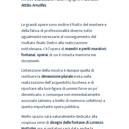
Attilio Arnolfini
.
Le grandi opere sono inoltre il frutto del mestiere e
della fatica di professionalità diverse, tutte
ugualmente necessarie al conseguimento del
risultato finale. Dietro alla realizzazione
nottoliniana, c’è l’opera di
maestri e periti muratori
,
fontanai
,
operai
, di cui è rimasta memoria nei
documenti.
L’intenzione della mostra è dunque quella di
restituire la
dimensione plurale
insita nella
realizzazione dell’acquedotto lucchese, e di
riportare alla luce figure di uomini forse un po’
dimenticate, o comunque non immediatamente
associate (almeno a livello di memoria collettiva) a
questa importante opera pubblica.
Molto spazio sarà naturalmente dedicato alla
cospicua serie di
disegni delle fontane di Lorenzo
Nottolini
, ma ai visitatori sarà data anche la