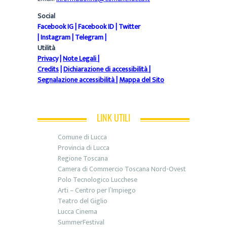
Social
Facebook IG
|
Facebook ID
|
Twitter
|
Instagram
|
Telegram
|
Utilità
Privacy
|
Note Legali
|
Credits
|
Dichiarazione di accessibilità
|
Segnalazione accessibilità
|
Mappa del Sito
LINK UTILI
Comune di Lucca
Provincia di Lucca
Regione Toscana
Camera di Commercio Toscana Nord-Ovest
Polo Tecnologico Lucchese
Arti – Centro per l’Impiego
Teatro del Giglio
Lucca Cinema
SummerFestival