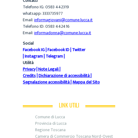
Contatti
Telefono IG: 0583 442319
whatsapp: 3333735977
Email:
informagiovani@comune.lucca.it
Telefono ID: 0583 442416
Email:
informadonna@comune.lucca.it
Social
Facebook IG
|
Facebook ID
|
Twitter
|
Instagram
|
Telegram
|
Utilità
Privacy
|
Note Legali
|
Credits
|
Dichiarazione di accessibilità
|
Segnalazione accessibilità
|
Mappa del Sito
LINK UTILI
Comune di Lucca
Provincia di Lucca
Regione Toscana
Camera di Commercio Toscana Nord-Ovest