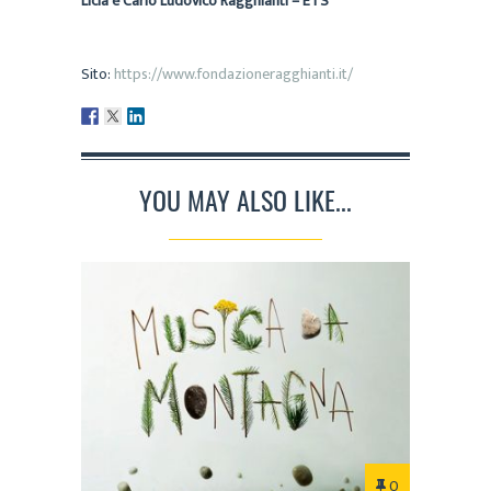
Licia e Carlo Ludovico Ragghianti – ETS
Sito:
https://www.fondazioneragghianti.it/
YOU MAY ALSO LIKE...
0