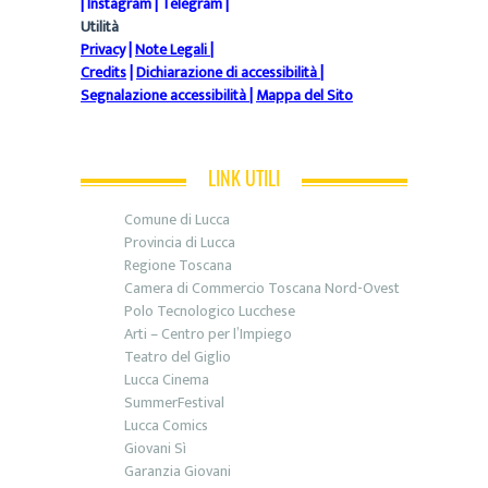
|
Instagram
|
Telegram
|
Utilità
Privacy
|
Note Legali
|
Credits
|
Dichiarazione di accessibilità
|
Segnalazione accessibilità
|
Mappa del Sito
LINK UTILI
Comune di Lucca
Provincia di Lucca
Regione Toscana
Camera di Commercio Toscana Nord-Ovest
Polo Tecnologico Lucchese
Arti – Centro per l’Impiego
Teatro del Giglio
Lucca Cinema
SummerFestival
Lucca Comics
Giovani Sì
Garanzia Giovani