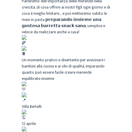
Parleremo dell’importanza delle merende nella
crescita, di cosa offrire ai nostri figli ogni giorno e di
cosa è meglio limitare… e poi metteremo subito le
mani in pasta 𝗽𝗿𝗲𝗽𝗮𝗿𝗮𝗻𝗱𝗼 𝗶𝗻𝘀𝗶𝗲𝗺𝗲 𝘂𝗻𝗮
𝗴𝘂𝘀𝘁𝗼𝘀𝗮 𝗯𝗮𝗿𝗿𝗲𝘁𝘁𝗮 𝘀𝗻𝗮𝗰𝗸 𝘀𝗮𝗻𝗮, semplice e
veloce da realizzare anche a casa!
Un momento pratico e divertente per avvicinare i
bambini alla cucina e ai cibi di qualità, imparando
quanto può essere facile creare merende
equilibrate insieme
Villa Bertelli
12 aprile