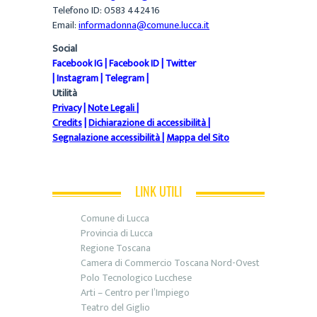
Telefono ID: 0583 442416
Email:
informadonna@comune.lucca.it
Social
Facebook IG
|
Facebook ID
|
Twitter
|
Instagram
|
Telegram
|
Utilità
Privacy
|
Note Legali
|
Credits
|
Dichiarazione di accessibilità
|
Segnalazione accessibilità
|
Mappa del Sito
LINK UTILI
Comune di Lucca
Provincia di Lucca
Regione Toscana
Camera di Commercio Toscana Nord-Ovest
Polo Tecnologico Lucchese
Arti – Centro per l’Impiego
Teatro del Giglio