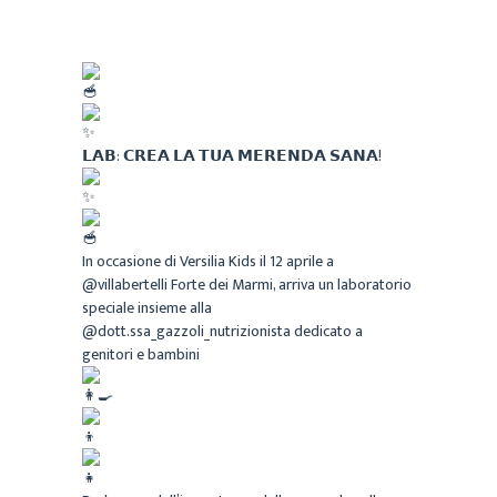
𝗟𝗔𝗕: 𝗖𝗥𝗘𝗔 𝗟𝗔 𝗧𝗨𝗔 𝗠𝗘𝗥𝗘𝗡𝗗𝗔 𝗦𝗔𝗡𝗔!
In occasione di Versilia Kids il 12 aprile a
@villabertelli Forte dei Marmi, arriva un laboratorio
speciale insieme alla
@dott.ssa_gazzoli_nutrizionista dedicato a
genitori e bambini