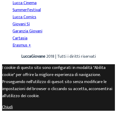
Lucca Cinema
SummerFestival
Lucca Comics
Giovani Sì
Garanzia Giovani
Cartasia
Erasmus +
LuccaGiovane
2018 | Tutti i diritti riservati
I cookie di questo sito sono configurati in modalità "Abilita
cookie" per offrire la migliore esperienza di navigazione.
Proseguendo nell'utilizzo di quesot sito senza modificare le
impostazioni del browser o cliccando su accetta, acconsentirai
all'utilizzo dei cookie.
Chiudi