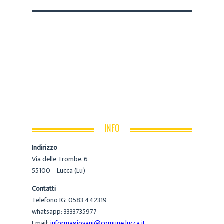
INFO
Indirizzo
Via delle Trombe, 6
55100 – Lucca (Lu)
Contatti
Telefono IG: 0583 442319
whatsapp: 3333735977
Email:
informagiovani@comune.lucca.it