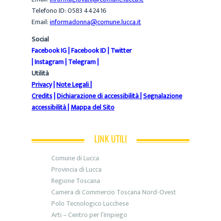
Telefono ID: 0583 442416
Email:
informadonna@comune.lucca.it
Social
Facebook IG
|
Facebook ID
|
Twitter
|
Instagram
|
Telegram
|
Utilità
Privacy
|
Note Legali
|
Credits
|
Dichiarazione di accessibilità
|
Segnalazione
accessibilità
|
Mappa del Sito
LINK UTILI
Comune di Lucca
Provincia di Lucca
Regione Toscana
Camera di Commercio Toscana Nord-Ovest
Polo Tecnologico Lucchese
Arti – Centro per l’Impiego