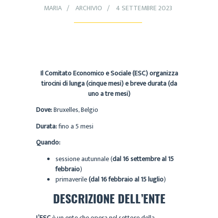
MARIA
ARCHIVIO
4 SETTEMBRE 2023
Il Comitato Economico e Sociale (ESC) organizza
tirocini di lunga (cinque mesi) e breve durata (da
uno a tre mesi)
Dove:
Bruxelles, Belgio
Durata:
fino a 5 mesi
Quando:
sessione autunnale (
dal 16 settembre al 15
febbraio
)
primaverile
(dal 16 febbraio al 15 luglio
)
DESCRIZIONE DELL’ENTE
L’ESC
è un ente che opera nel settore della