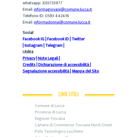
whatsapp: 3333735977
Email:
informagiovani@comune.lucca.it
Telefono ID: 0583 442416
Email:
informadonna@comune.lucca.it
Social
Facebook IG
|
Facebook ID
|
Twitter
|
Instagram
|
Telegram
|
Utilità
Privacy
|
Note Legali
|
Credits
|
Dichiarazione di accessibilità
|
Segnalazione accessibilità
|
Mappa del Sito
LINK UTILI
Comune di Lucca
Provincia di Lucca
Regione Toscana
Camera di Commercio Toscana Nord-Ovest
Polo Tecnologico Lucchese