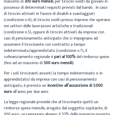
massimo di
300 euro mensili
, per tirocini svolti da giovani in
possesso di determinati requisiti previsti dal bando. In caso
di tirocini attivati in favore di disabili e svantaggiati
(condizione n.4), di tirocini svolti presso imprese che operano
nei settori delle lavorazioni artistiche e tradizionali
(condizione n.5), oppure di tirocini attivati da imprese con
casi di pensionamento anticipato che si impegnano ad
assumere il tirocinante con contratto a tempo
indeterminato/apprendistato (condizione n.7), il
cofinanziamento regionale è
pari al 100%
del rimborso spese
(fino ad un massimo di
500 euro mensili
).
Per i soli tirocinanti assunti (a tempo indeterminato o in
apprendistato) da imprese con casi di pensionamento
anticipato, è previsto un
incentivo all’assunzione di 3.000
euro
all’anno per due anni.
La legge regionale prevede che al tirocinante spetti un
rimborso spese mensile, erogato dal soggetto ospitante, di
500 euro, se raggiunge almeno il 70% delle presenze previste