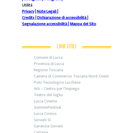
Utilità
Privacy
|
Note Legali
|
Credits
|
Dichiarazione di accessibilità
|
Segnalazione accessibilità
|
Mappa del Sito
LINK UTILI
Comune di Lucca
Provincia di Lucca
Regione Toscana
Camera di Commercio Toscana Nord-Ovest
Polo Tecnologico Lucchese
Arti – Centro per l’Impiego
Teatro del Giglio
Lucca Cinema
SummerFestival
Lucca Comics
Giovani Sì
Garanzia Giovani
Cartasia