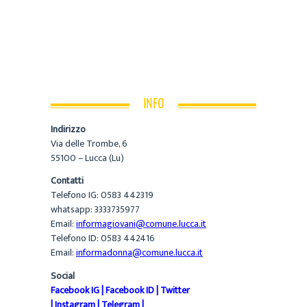
INFO
Indirizzo
Via delle Trombe, 6
55100 – Lucca (Lu)
Contatti
Telefono IG: 0583 442319
whatsapp: 3333735977
Email:
informagiovani@comune.lucca.it
Telefono ID: 0583 442416
Email:
informadonna@comune.lucca.it
Social
Facebook IG
|
Facebook ID
|
Twitter
|
Instagram
|
Telegram
|