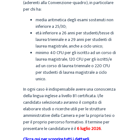
(aderenti alla Convenzione-quadro), in particolare
per chi ha:
media aritmetica degli esami sostenuti non
inferiore a 25/30;
età inferiore a 26 anni per studenti/tesse di
laurea triennale e a 29 anni per studenti di
laurea magistrale, anche a ciclo unico;
minimo 40 CFU per gli iscrittə ad un corso di
laurea magistrale, 120 CFU per gli iscritti/e
ad un corso di laurea triennale o 220 CFU
per studenti di laurea magistrale a ciclo
unico.
In ogni caso è indispensabile avere una conoscenza
della lingua inglese a livello B1 certificata. I/le
candidatə selezionat
ə
avranno il compito di
elaborare studi o ricerche utili per le strutture
amministrative della Camera e per la propria tesi o
per il proprio percorso formativo. Il termine per
presentare le candidature è il
6 luglio 2026
.
Clicca qui per scoprire tutti i dettagli