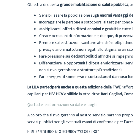
Obiettivi di questa
grande mobilitazione di salute pubblica
, 
Sensibilizzare la popolazione sugli
enormi vantaggi de
Incoraggiare le persone a sottoporsi ai test per conosc
Moltiplicare l’
offerta di test anonimi e gratuiti
in tutte 
Creare occasioni di informazione e, dunque, di
prevenz
Premere sulle istituzioni sanitarie affinché moltiplichin
privacy e anonimato, timori legati allo stigma, orari s
Fare pressione sui
decisori politici
affinché si impegnino
Differenziare le opportunità di test e valorizzare i serv
non si rivolgerebbero a strutture più tradizionali
Far emergere il sommerso e
contrastare il dannoso fe
La LILA parteciperà anche a questa edizione della TWE
raffor
capillari, per
HIV
,
HCV
e
sifilide
in otto città:
Bari, Cagliari, Com
Qui tutte le informazioni su date e luoghi
A coloro che si rivolgeranno al nostro servizio, saranno propo
servizi pubblici per gli eventuali esami di conferma e per l’acce
E DAL 27 NOVEMBRE AL 3 DICEMBRE: “YES SELF TEST”