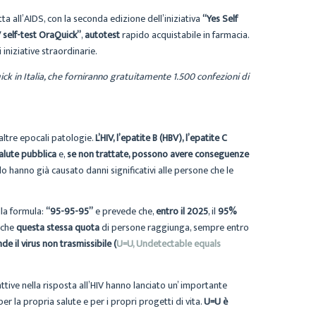
a all’AIDS, con la seconda edizione dell’iniziativa
“Yes Self
V self-test OraQuick”
,
autotest
rapido acquistabile in farmacia.
 iniziative straordinarie.
Quick in Italia, che forniranno gratuitamente 1.500 confezioni di
i altre epocali patologie.
L’HIV, l’epatite B (HBV), l’epatite C
alute pubblica
e,
se non trattate, possono avere conseguenze
o hanno già causato danni significativi alle persone che le
lla formula:
“95-95-95”
e prevede che,
entro il 2025
, il
95%
e che
questa stessa quota
di persone raggiunga, sempre entro
e il virus non trasmissibile (
U=U, Undetectable equals
ive nella risposta all’HIV hanno lanciato un’ importante
per la propria salute e per i propri progetti di vita.
U=U è