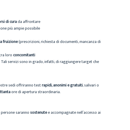
rsi di cura
da affrontare
zione più ampie possibile
a fruizione
(prescrizioni, richiesta di documenti, mancanza di
 tra loro
concomitanti
ali servizi sono in grado, infatti, di raggiungere target che
nostre sedi offriranno test
rapidi, anonimi e gratuiti
, salivari o
ttanta
ore di apertura straordinaria.
 persone saranno
sostenute
e accompagnate nell’accesso ai