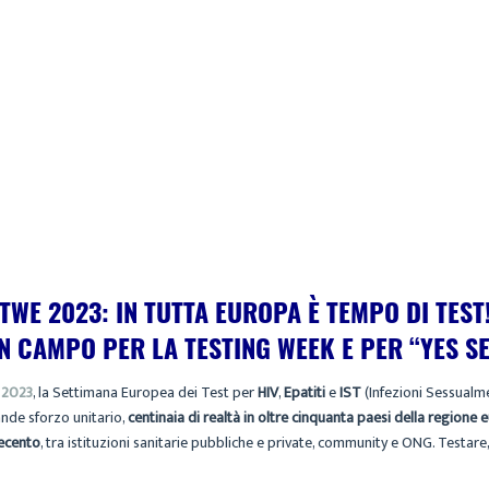
MARIA
ARCHIVIO
11 NOVEMBRE 2023
TWE 2023: IN TUTTA EUROPA È TEMPO DI TEST
IN CAMPO PER LA TESTING WEEK E PER “YES SE
 2023
, la Settimana Europea dei Test per
HIV
,
Epatiti
e
IST
(Infezioni Sessualm
ande sforzo unitario,
centinaia di realtà in oltre cinquanta paesi della regione
tecento
, tra istituzioni sanitarie pubbliche e private, community e ONG. Testare