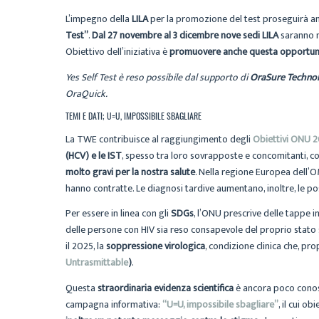
L’impegno della
LILA
per la promozione del test proseguirà anc
Test”
.
Dal 27 novembre al 3 dicembre nove sedi LILA
saranno ne
Obiettivo dell’iniziativa è
promuovere anche questa opportuni
Yes Self Test è reso possibile dal supporto di
OraSure Technol
OraQuick.
TEMI E DATI; U=U, IMPOSSIBILE SBAGLIARE
La TWE contribuisce al raggiungimento degli
Obiettivi ONU 
(HCV) e le IST
, spesso tra loro sovrapposte e concomitanti, c
molto gravi per la nostra salute
. Nella regione Europea dell’
hanno contratte. Le diagnosi tardive aumentano, inoltre, le pos
Per essere in linea con gli
SDGs
, l’ONU prescrive delle tappe i
delle persone con HIV sia reso consapevole del proprio stato
il 2025, la
soppressione virologica
, condizione clinica che, pro
Untrasmittable
)
.
Questa
straordinaria evidenza scientifica
è ancora poco conosc
campagna informativa:
“U=U, impossibile sbagliare”
, il cui o