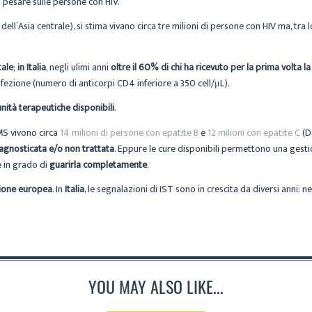
 pesare sulle persone con HIV.
l’Asia centrale), si stima vivano circa tre milioni di persone con HIV ma, tra 
tale
;
in Italia
, negli ulimi anni
oltre il 60% di chi ha ricevuto per la prima volta la
nfezione (numero di anticorpi CD4 inferiore a 350 cell/μL).
unità terapeutiche disponibili
.
MS vivono circa
14 milioni di persone con epatite B
e
12 milioni con epatite C
(D
agnosticata e/o non trattata
. Eppure le cure disponibili permettono una gestio
e in grado di
guarirla completamente
.
egione europea
. In
Italia
, le segnalazioni di IST sono in crescita da diversi anni: n
YOU MAY ALSO LIKE...