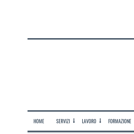
CHI SIAMO
DOVE SIAMO
ORARI
CONTATTACI
HOME
SERVIZI
LAVORO
FORMAZIONE