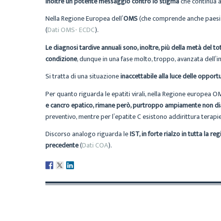
inoltre un potente messaggio contro lo stigma
che continua a
Nella Regione Europea dell’
OMS
(che comprende anche paesi del
(
Dati OMS- ECDC
).
Le diagnosi tardive annuali sono, inoltre, più della metà del to
condizione
, dunque in una fase molto, troppo, avanzata dell’i
Si tratta di una situazione
inaccettabile alla luce delle opport
Per quanto riguarda le epatiti virali, nella Regione europea O
e cancro epatico, rimane però, purtroppo ampiamente non di
preventivo, mentre per l’epatite C esistono addirittura terapi
Discorso analogo riguarda le
IST, in forte rialzo in tutta la r
precedente
(
Dati COA
).