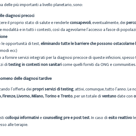
una delle più importanti a livello planetario, sono:
lle diagnosi precoci
ere il proprio stato di salute e renderle
consapevoli
, eventualmente, dei
perco
le modalità e in tutti i contesti, così da agevolarne l’accesso a fasce di popola
ione
o le opportunità di test,
eliminando tutte le barriere che possono ostacolarne l
comodi ecc)
 a fornire servizi integrati per la diagnosi precoce di queste infezioni, spesso
izi di
testing in contesti non sanitari
come quelli forniti da ONG e communities. T
nomeno delle diagnosi tardive
zando l’offerta dei
propri servizi di testing
, attivi, comunque, tutto l’anno. Le 
o, Firenze, Livorno, Milano, Torino e Trento
, per un totale di
ventuno
date con
o
sti
colloqui informativi
e
counselling pre e post test
. In caso di
esito reattivo
le
sso alle terapie.