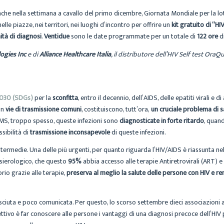
he nella settimana a cavallo del primo dicembre, Giornata Mondiale per la lott
lle piazze, nei territori, nei luoghi d’incontro per offrire un
kit gratuito di “HI
tà di diagnosi
.
Ventidue
sono le date programmate per un totale di
122 ore
di
ogies Inc
e di
Alliance Healthcare Italia
, il distributore dell’HIV Self test Ora
2030 (SDGs)
per la
sconfitta
, entro il decennio, dell’AIDS, delle epatiti virali e d
on
vie di trasmissione comuni
, costituiscono, tutt’ora,
un cruciale problema di s
OMS, troppo spesso, queste infezioni sono
diagnosticate in forte ritardo
, quand
sibilità di
trasmissione inconsapevole
di queste infezioni.
ntermedie. Una delle più urgenti, per quanto riguarda l’HIV/AIDS è riassunta ne
 sierologico, che questo
95%
abbia accesso alle terapie Antiretrovirali (ART) 
prio grazie alle terapie,
preserva al meglio la salute delle persone con HIV e rend
iuta e poco comunicata. Per questo, lo scorso settembre dieci associazioni att
biettivo è far conoscere alle persone i vantaggi di una diagnosi precoce dell’HIV 