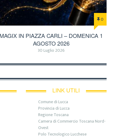
0
MAGIX IN PIAZZA CARLI – DOMENICA 1
AGOSTO 2026
30 Luglio 2026
LINK UTILI
Comune di Lucca
Provincia di Lucca
Regione Toscana
Camera di Commercio Toscana Nord-
Ovest
Polo Tecnologico Lucchese