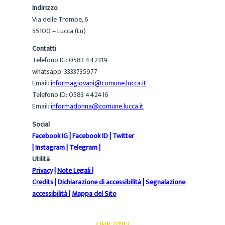
Indirizzo
Via delle Trombe, 6
55100 – Lucca (Lu)
Contatti
Telefono IG: 0583 442319
whatsapp: 3333735977
Email:
informagiovani@comune.lucca.it
Telefono ID: 0583 442416
Email:
informadonna@comune.lucca.it
Social
Facebook IG
|
Facebook ID
|
Twitter
|
Instagram
|
Telegram
|
Utilità
Privacy
|
Note Legali
|
Credits
|
Dichiarazione di accessibilità
|
Segnalazione
accessibilità
|
Mappa del Sito