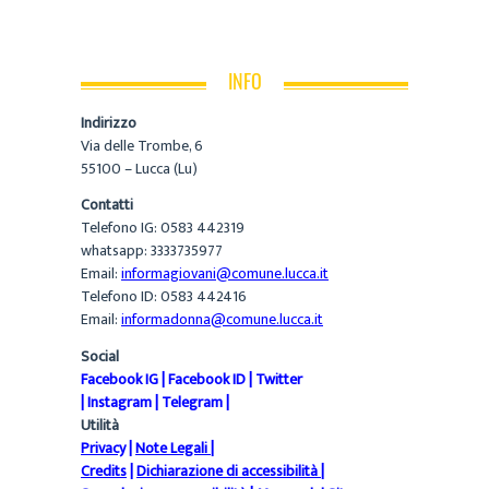
INFO
Indirizzo
Via delle Trombe, 6
55100 – Lucca (Lu)
Contatti
Telefono IG: 0583 442319
whatsapp: 3333735977
Email:
informagiovani@comune.lucca.it
Telefono ID: 0583 442416
Email:
informadonna@comune.lucca.it
Social
Facebook IG
|
Facebook ID
|
Twitter
|
Instagram
|
Telegram
|
Utilità
Privacy
|
Note Legali
|
Credits
|
Dichiarazione di accessibilità
|