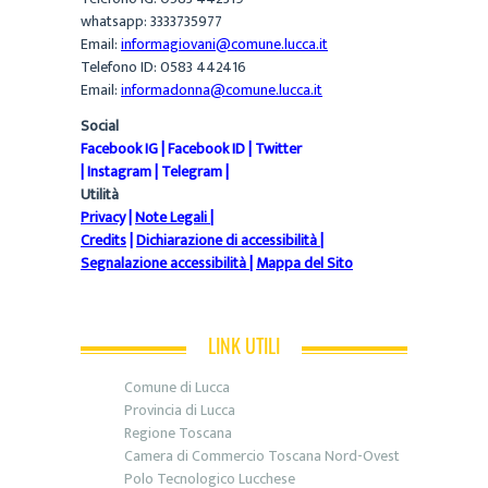
whatsapp: 3333735977
Email:
informagiovani@comune.lucca.it
Telefono ID: 0583 442416
Email:
informadonna@comune.lucca.it
Social
Facebook IG
|
Facebook ID
|
Twitter
|
Instagram
|
Telegram
|
Utilità
Privacy
|
Note Legali
|
Credits
|
Dichiarazione di accessibilità
|
Segnalazione accessibilità
|
Mappa del Sito
LINK UTILI
Comune di Lucca
Provincia di Lucca
Regione Toscana
Camera di Commercio Toscana Nord-Ovest
Polo Tecnologico Lucchese