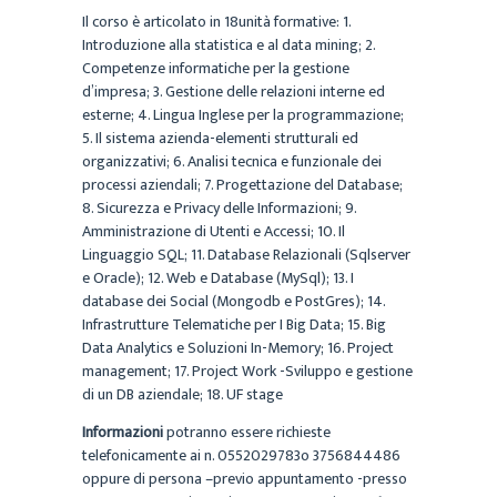
Il corso è articolato in 18unità formative: 1.
Introduzione alla statistica e al data mining; 2.
Competenze informatiche per la gestione
d’impresa; 3. Gestione delle relazioni interne ed
esterne; 4. Lingua Inglese per la programmazione;
5. Il sistema azienda-elementi strutturali ed
organizzativi; 6. Analisi tecnica e funzionale dei
processi aziendali; 7. Progettazione del Database;
8. Sicurezza e Privacy delle Informazioni; 9.
Amministrazione di Utenti e Accessi; 10. Il
Linguaggio SQL; 11. Database Relazionali (Sqlserver
e Oracle); 12. Web e Database (MySql); 13. I
database dei Social (Mongodb e PostGres); 14.
Infrastrutture Telematiche per I Big Data; 15. Big
Data Analytics e Soluzioni In-Memory; 16. Project
management; 17. Project Work -Sviluppo e gestione
di un DB aziendale; 18. UF stage
Informazioni
potranno essere richieste
telefonicamente ai n. 0552029783o 3756844486
oppure di persona –previo appuntamento -presso