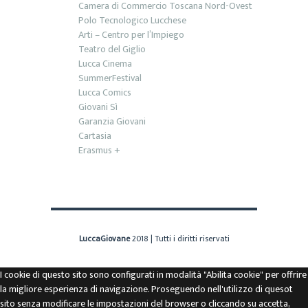
Camera di Commercio Toscana Nord-Ovest
Polo Tecnologico Lucchese
Arti – Centro per l’Impiego
Teatro del Giglio
Lucca Cinema
SummerFestival
Lucca Comics
Giovani Sì
Garanzia Giovani
Cartasia
Erasmus +
LuccaGiovane
2018 | Tutti i diritti riservati
I cookie di questo sito sono configurati in modalità "Abilita cookie" per offrire
la migliore esperienza di navigazione. Proseguendo nell'utilizzo di quesot
sito senza modificare le impostazioni del browser o cliccando su accetta,