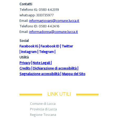
Contatti
Telefono IG: 0583 442319
whatsapp: 3333735977
Email:
informagiovani@comune.lucca.it
Telefono ID: 0583 442416
Email:
informadonna@comune.lucca.it
Social
Facebook IG
|
Facebook ID
|
Twitter
|
Instagram
|
Telegram
|
Utilità
Privacy
|
Note Legali
|
Credits
|
Dichiarazione di accessibilità
|
Segnalazione accessibilità
|
Mappa del Sito
LINK UTILI
Comune di Lucca
Provincia di Lucca
Regione Toscana