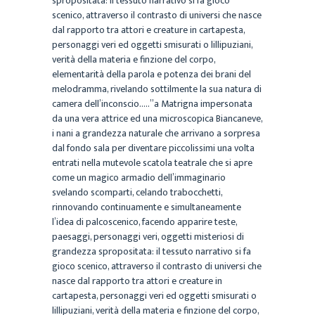
spropositata: il tessuto narrativo si fa gioco
scenico, attraverso il contrasto di universi che nasce
dal rapporto tra attori e creature in cartapesta,
personaggi veri ed oggetti smisurati o lillipuziani,
verità della materia e finzione del corpo,
elementarità della parola e potenza dei brani del
melodramma, rivelando sottilmente la sua natura di
camera dell’inconscio…..”a Matrigna impersonata
da una vera attrice ed una microscopica Biancaneve,
i nani a grandezza naturale che arrivano a sorpresa
dal fondo sala per diventare piccolissimi una volta
entrati nella mutevole scatola teatrale che si apre
come un magico armadio dell’immaginario
svelando scomparti, celando trabocchetti,
rinnovando continuamente e simultaneamente
l’idea di palcoscenico, facendo apparire teste,
paesaggi, personaggi veri, oggetti misteriosi di
grandezza spropositata: il tessuto narrativo si fa
gioco scenico, attraverso il contrasto di universi che
nasce dal rapporto tra attori e creature in
cartapesta, personaggi veri ed oggetti smisurati o
lillipuziani, verità della materia e finzione del corpo,