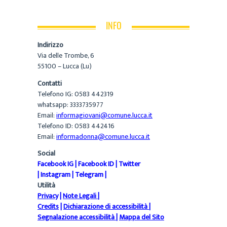
INFO
Indirizzo
Via delle Trombe, 6
55100 – Lucca (Lu)
Contatti
Telefono IG: 0583 442319
whatsapp: 3333735977
Email:
informagiovani@comune.lucca.it
Telefono ID: 0583 442416
Email:
informadonna@comune.lucca.it
Social
Facebook IG
|
Facebook ID
|
Twitter
|
Instagram
|
Telegram
|
Utilità
Privacy
|
Note Legali
|
Credits
|
Dichiarazione di accessibilità
|
Segnalazione accessibilità
|
Mappa del Sito