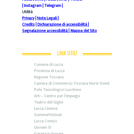
|
Instagram
|
Telegram
|
Utilità
Privacy
|
Note Legali
|
Credits
|
Dichiarazione di accessibilità
|
Segnalazione accessibilità
|
Mappa del Sito
LINK UTILI
Comune di Lucca
Provincia di Lucca
Regione Toscana
Camera di Commercio Toscana Nord-Ovest
Polo Tecnologico Lucchese
Arti – Centro per l’Impiego
Teatro del Giglio
Lucca Cinema
SummerFestival
Lucca Comics
Giovani Sì
Garanzia Giovani