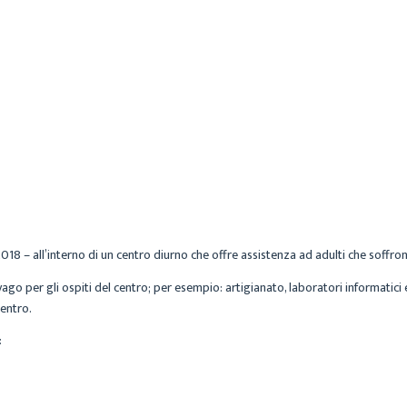
CECILIA
ARCHIVIO
22 FEBBRAIO 2017
8 – all’interno di un centro diurno che offre assistenza ad adulti che soffrono
go per gli ospiti del centro; per esempio: artigianato, laboratori informatici e d
centro.
: