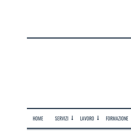
CHI SIAMO
DOVE SIAMO
ORARI
CONTATTACI
HOME
SERVIZI
LAVORO
FORMAZIONE