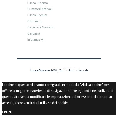
Lucca Cinema
SummerFestival
Lucca Comics
Giovani Sì
Garanzia Giovani
Cartasia
Erasmus +
LuccaGiovane
2018 | Tutti i diritti riservati
I cookie di questo sito sono configurati in modalità "Abilita cookie" per
offrire la migliore esperienza di navigazione. Proseguendo nell'utilizzo di
quesot sito senza modificare le impostazioni del browser o cliccando su
accetta, acconsentirai all'utilizzo dei cookie.
Chiudi