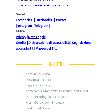
Email:
informadonna@comune.lucca.it
Social
Facebook IG
|
Facebook ID
|
Twitter
|
Instagram
|
Telegram
|
Utilità
Privacy
|
Note Legali
|
Credits
|
Dichiarazione di accessibilità
|
Segnalazione
accessibilità
|
Mappa del Sito
LINK UTILI
Comune di Lucca
Provincia di Lucca
Regione Toscana
Camera di Commercio Toscana Nord-Ovest
Polo Tecnologico Lucchese
Arti – Centro per l’Impiego
Teatro del Giglio