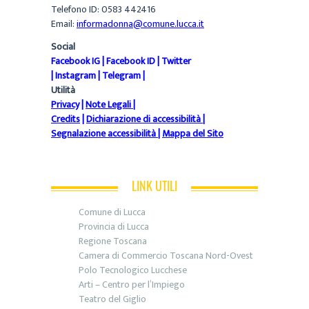
Telefono ID: 0583 442416
Email:
informadonna@comune.lucca.it
Social
Facebook IG
|
Facebook ID
|
Twitter
|
Instagram
|
Telegram
|
Utilità
Privacy
|
Note Legali
|
Credits
|
Dichiarazione di accessibilità
|
Segnalazione accessibilità
|
Mappa del Sito
LINK UTILI
Comune di Lucca
Provincia di Lucca
Regione Toscana
Camera di Commercio Toscana Nord-Ovest
Polo Tecnologico Lucchese
Arti – Centro per l’Impiego
Teatro del Giglio