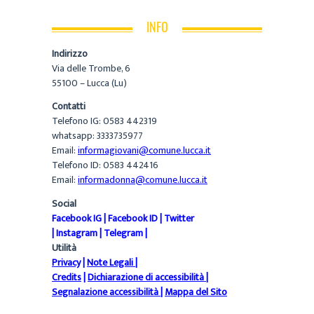
INFO
Indirizzo
Via delle Trombe, 6
55100 – Lucca (Lu)
Contatti
Telefono IG: 0583 442319
whatsapp: 3333735977
Email:
informagiovani@comune.lucca.it
Telefono ID: 0583 442416
Email:
informadonna@comune.lucca.it
Social
Facebook IG
|
Facebook ID
|
Twitter
|
Instagram
|
Telegram
|
Utilità
Privacy
|
Note Legali
|
Credits
|
Dichiarazione di accessibilità
|
Segnalazione accessibilità
|
Mappa del Sito