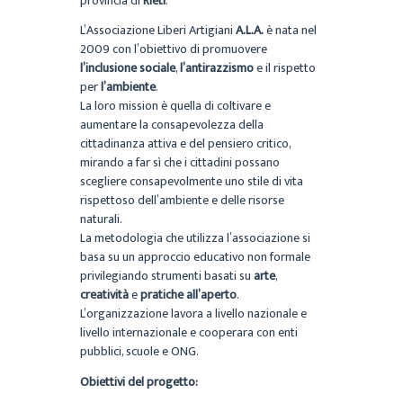
provincia di
Rieti
.
L’Associazione Liberi Artigiani
A.L.A.
è nata nel
2009 con l’obiettivo di promuovere
l’inclusione sociale
,
l’antirazzismo
e il rispetto
per
l’ambiente
.
La loro mission è quella di coltivare e
aumentare la consapevolezza della
cittadinanza attiva e del pensiero critico,
mirando a far sì che i cittadini possano
scegliere consapevolmente uno stile di vita
rispettoso dell’ambiente e delle risorse
naturali.
La metodologia che utilizza l’associazione si
basa su un approccio educativo non formale
privilegiando strumenti basati su
arte
,
creatività
e
pratiche all’aperto
.
L’organizzazione lavora a livello nazionale e
livello internazionale e cooperara con enti
pubblici, scuole e ONG.
Obiettivi del progetto: