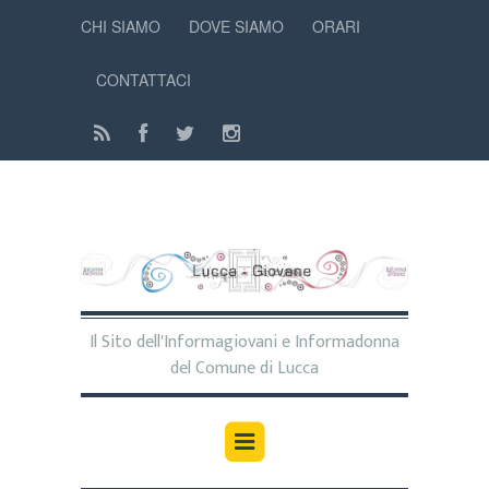
CHI SIAMO
DOVE SIAMO
ORARI
CONTATTACI
Il Sito dell'Informagiovani e Informadonna
del Comune di Lucca