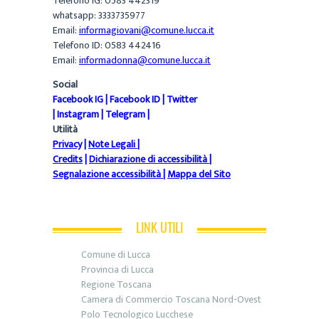
Telefono IG: 0583 442319
whatsapp: 3333735977
Email:
informagiovani@comune.lucca.it
Telefono ID: 0583 442416
Email:
informadonna@comune.lucca.it
Social
Facebook IG
|
Facebook ID
|
Twitter
|
Instagram
|
Telegram
|
Utilità
Privacy
|
Note Legali
|
Credits
|
Dichiarazione di accessibilità
|
Segnalazione accessibilità
|
Mappa del Sito
LINK UTILI
Comune di Lucca
Provincia di Lucca
Regione Toscana
Camera di Commercio Toscana Nord-Ovest
Polo Tecnologico Lucchese