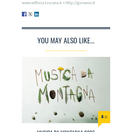
www.edfisica.toscana.it
–
http://giovanisi.it
YOU MAY ALSO LIKE...
0