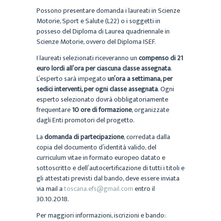
Possono presentare domanda i laureati in Scienze
Motorie, Sport e Salute (L22) o i soggetti in
posseso del Diploma di Laurea quadriennale in
Scienze Motorie, ovvero del Diploma ISEF.
I laureati selezionati riceveranno un
compenso di 21
euro lordi all’ora per ciascuna classe assegnata
.
L’esperto sarà impegato
un’ora a settimana, per
sedici interventi, per ogni classe assegnata
. Ogni
esperto selezionato dovrà obbligatoriamente
frequentare
10 ore di formazione
, organizzate
dagli Enti promotori del progetto.
La
domanda di partecipazione
, corredata dalla
copia del documento d’identità valido, del
curriculum vitae in formato europeo datato e
sottoscritto e dell’autocertificazione di tutti i titoli e
gli attestati previsti dal bando, deve essere inviata
via mail a
toscana.efs@gmail.com
entro il
30.10.2018.
Per maggiori informazioni, iscrizioni e bando: