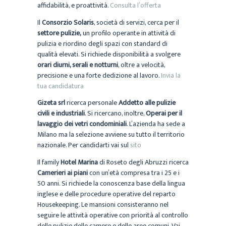
affidabilità, e proattività.
Consulta l’offerta
Il
Consorzio Solaris
, società di servizi, cerca per il
settore pulizie,
un profilo operante in attività di
pulizia e riordino degli spazi con standard di
qualità elevati. Si richiede disponibilità a svolgere
orari diurni, serali e notturni
, oltre a velocità,
precisione e una forte dedizione al lavoro.
Invia la
tua candidatura
Gizeta srl
ricerca personale
Addetto alle pulizie
civili e industriali
. Si ricercano, inoltre,
Operai per il
lavaggio dei vetri condominiali
. L’azienda ha sede a
Milano ma la selezione avviene su tutto il territorio
nazionale. Per candidarti vai sul
sito
Il family
Hotel Marina
di Roseto degli Abruzzi ricerca
Camerieri ai piani
con un’età compresa tra i 25 e i
50 anni. Si richiede la conoscenza base della lingua
inglese e delle procedure operative del reparto
Housekeeping. Le mansioni consisteranno nel
seguire le attività operative con priorità al controllo
delle pulizie delle camere e delle aree comuni. Vai