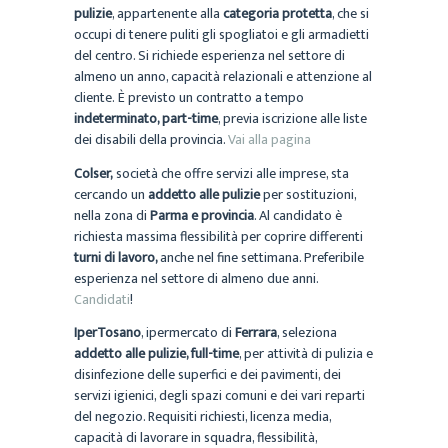
pulizie
, appartenente alla
categoria protetta
, che si
occupi di tenere puliti gli spogliatoi e gli armadietti
del centro. Si richiede esperienza nel settore di
almeno un anno, capacità relazionali e attenzione al
cliente. È previsto un contratto a tempo
indeterminato, part-time
, previa iscrizione alle liste
dei disabili della provincia.
Vai alla pagina
Colser,
società che offre servizi alle imprese, sta
cercando un
addetto alle pulizie
per sostituzioni,
nella zona di
Parma e provincia
. Al candidato è
richiesta massima flessibilità per coprire differenti
turni di lavoro,
anche nel fine settimana. Preferibile
esperienza nel settore di almeno due anni.
Candidati
!
IperTosano
, ipermercato di
Ferrara
, seleziona
addetto alle pulizie, full-time
, per attività di pulizia e
disinfezione delle superfici e dei pavimenti, dei
servizi igienici, degli spazi comuni e dei vari reparti
del negozio. Requisiti richiesti, licenza media,
capacità di lavorare in squadra, flessibilità,