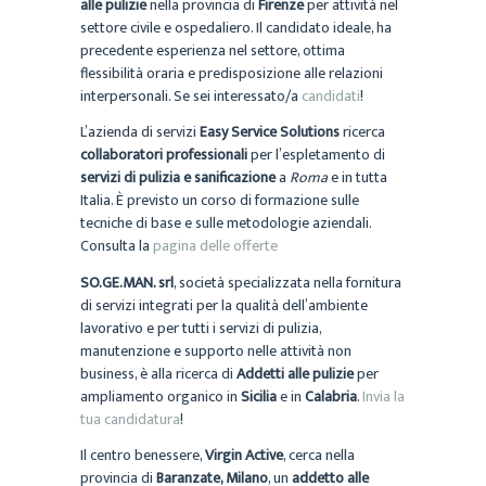
alle pulizie
nella provincia di
Firenze
per attività nel
settore civile e ospedaliero. Il candidato ideale, ha
precedente esperienza nel settore, ottima
flessibilità oraria e predisposizione alle relazioni
interpersonali. Se sei interessato/a
candidati
!
L’azienda di servizi
Easy Service Solutions
ricerca
c
ollaboratori professionali
per l’espletamento di
servizi di
pulizia e sanificazione
a
Roma
e in tutta
Italia. È previsto un corso di formazione sulle
tecniche di base e sulle metodologie aziendali.
Consulta la
pagina delle offerte
SO.GE.MAN. srl
, società specializzata nella fornitura
di servizi integrati per la qualità dell’ambiente
lavorativo e per tutti i servizi di pulizia,
manutenzione e supporto nelle attività non
business, è alla ricerca di
Addetti alle pulizie
per
ampliamento organico in
Sicilia
e in
Calabria
.
Invia la
tua candidatura
!
Il centro benessere,
Virgin Active
, cerca nella
provincia di
Baranzate, Milano
, un
addetto alle