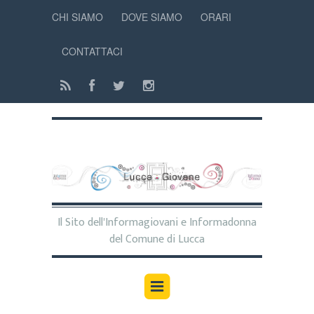
CHI SIAMO
DOVE SIAMO
ORARI
CONTATTACI
Il Sito dell'Informagiovani e Informadonna
del Comune di Lucca