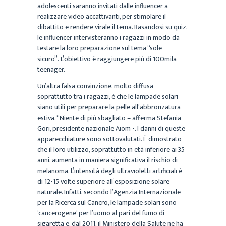
adolescenti saranno invitati dalle influencer a
realizzare video accattivanti, per stimolare il
dibattito e rendere virale il tema. Basandosi su quiz,
le influencer intervisteranno i ragazzi in modo da
testare la loro preparazione sul tema “sole
sicuro”. L’obiettivo è raggiungere più di 100mila
teenager.
Un’altra falsa convinzione, molto diffusa
soprattutto tra i ragazzi, è che le lampade solari
siano utili per preparare la pelle all’abbronzatura
estiva. “Niente di più sbagliato – afferma Stefania
Gori, presidente nazionale Aiom -. I danni di queste
apparecchiature sono sottovalutati. È dimostrato
che il loro utilizzo, soprattutto in età inferiore ai 35
anni, aumenta in maniera significativa il rischio di
melanoma. L’intensità degli ultravioletti artificiali è
di 12-15 volte superiore all’esposizione solare
naturale. Infatti, secondo l’Agenzia Internazionale
per la Ricerca sul Cancro, le lampade solari sono
‘cancerogene’ per l’uomo al pari del fumo di
sigaretta e, dal 2011, il Ministero della Salute ne ha