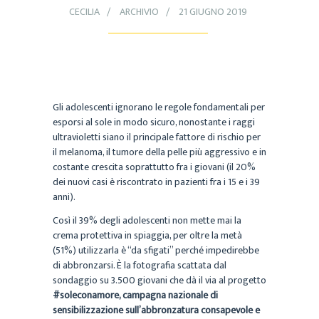
CECILIA
ARCHIVIO
21 GIUGNO 2019
Gli adolescenti ignorano le regole fondamentali per
esporsi al sole in modo sicuro, nonostante i raggi
ultravioletti siano il principale fattore di rischio per
il melanoma, il tumore della pelle più aggressivo e in
costante crescita soprattutto fra i giovani (il 20%
dei nuovi casi è riscontrato in pazienti fra i 15 e i 39
anni).
Così il 39% degli adolescenti non mette mai la
crema protettiva in spiaggia, per oltre la metà
(51%) utilizzarla è “da sfigati” perché impedirebbe
di abbronzarsi. È la fotografia scattata dal
sondaggio su 3.500 giovani che dà il via al progetto
#soleconamore, campagna nazionale di
sensibilizzazione sull’abbronzatura consapevole e