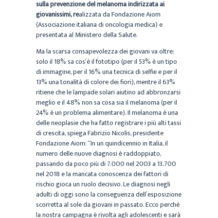
sulla prevenzione del melanoma indirizzata ai
giovanissimi, re
alizzata da Fondazione Aiom
(Associazione italiana di oncologia medica) e
presentata al Ministero della Salute.
Ma la scarsa consapevolezza dei giovani va oltre:
solo il 18% sa cos’è il fototipo (per il 53% è un tipo
di immagine, per il 16% una tecnica di selfie e per il
13% una tonalità di colore dei fiori), mentre il 63%
ritiene che le lampade solari aiutino ad abbronzarsi
meglio e il 48% non sa cosa sia il melanoma (per il
24% è un problema alimentare). Il melanoma è una
delle neoplasie che ha fatto registrare i più alti tassi
di crescita, spiega Fabrizio Nicolis, presidente
Fondazione Aiom: “In un quindicennio in Italia, il
numero delle nuove diagnosi è raddoppiato,
passando da poco più di 7.000 nel 2003 a 13.700
nel 2018 e la mancata conoscenza dei fattori di
rischio gioca un ruolo decisivo. Le diagnosi negli
adulti di oggi sono la conseguenza dell’esposizione
scorretta al sole da giovani in passato. Ecco perché
la nostra campagna è rivolta agli adolescenti e sarà