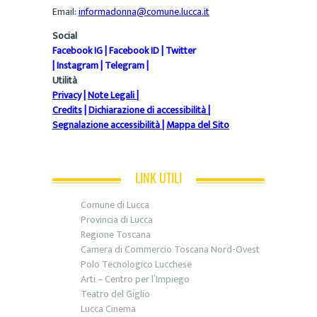
Email:
informadonna@comune.lucca.it
Social
Facebook IG
|
Facebook ID
|
Twitter
|
Instagram
|
Telegram
|
Utilità
Privacy
|
Note Legali
|
Credits
|
Dichiarazione di accessibilità
|
Segnalazione accessibilità
|
Mappa del Sito
LINK UTILI
Comune di Lucca
Provincia di Lucca
Regione Toscana
Camera di Commercio Toscana Nord-Ovest
Polo Tecnologico Lucchese
Arti – Centro per l’Impiego
Teatro del Giglio
Lucca Cinema