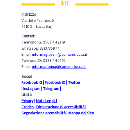
INFO
Indirizzo
Via delle Trombe, 6
55100 – Lucca (Lu)
Contatti
Telefono IG: 0583 442319
whatsapp: 3333735977
Email:
informagiovani@comune.lucca.it
Telefono ID: 0583 442416
Email:
informadonna@comune.lucca.it
Social
Facebook IG
|
Facebook ID
|
Twitter
|
Instagram
|
Telegram
|
Utilità
Privacy
|
Note Legali
|
Credits
|
Dichiarazione di accessibilità
|
Segnalazione accessibilità
|
Mappa del Sito