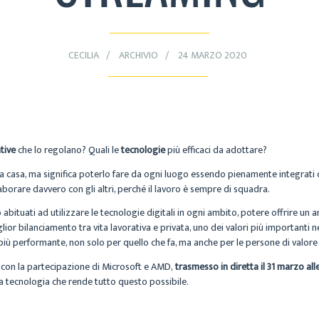
CECILIA
ARCHIVIO
24 MARZO 2020
tive
che lo regolano? Quali le
tecnologie
più efficaci da adottare?
a casa, ma significa poterlo fare da ogni luogo essendo pienamente integrati c
orare davvero con gli altri, perché il lavoro è sempre di squadra.
no abituati ad utilizzare le tecnologie digitali in ogni ambito, potere offrire un 
glior bilanciamento tra vita lavorativa e privata, uno dei valori più importanti n
iù performante, non solo per quello che fa, ma anche per le persone di valore 
, con la partecipazione di Microsoft e AMD,
trasmesso in diretta il 31 marzo all
a a tecnologia che rende tutto questo possibile.