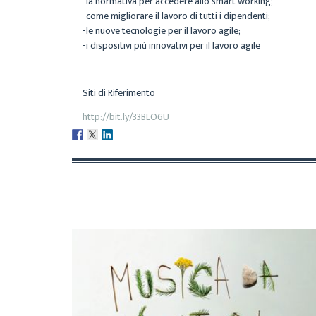
-la normativa per accedere allo smart working;
-come migliorare il lavoro di tutti i dipendenti;
-le nuove tecnologie per il lavoro agile;
-i dispositivi più innovativi per il lavoro agile
Siti di Riferimento
http://bit.ly/33BLO6U