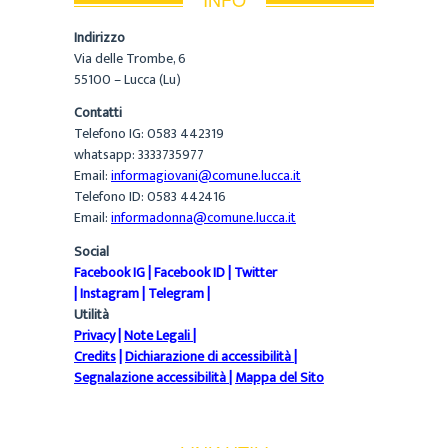
Indirizzo
Via delle Trombe, 6
55100 – Lucca (Lu)
Contatti
Telefono IG: 0583 442319
whatsapp: 3333735977
Email:
informagiovani@comune.lucca.it
Telefono ID: 0583 442416
Email:
informadonna@comune.lucca.it
Social
Facebook IG
|
Facebook ID
|
Twitter
|
Instagram
|
Telegram
|
Utilità
Privacy
|
Note Legali
|
Credits
|
Dichiarazione di accessibilità
|
Segnalazione accessibilità
|
Mappa del Sito