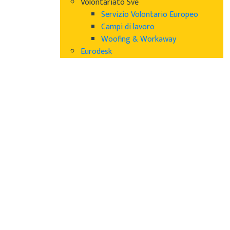
Volontariato Sve
Servizio Volontario Europeo
Campi di lavoro
Woofing & Workaway
Eurodesk
Maria