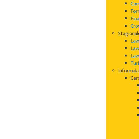
Com
For
Fin
Cro
Stagional
Lav
Lav
Lav
Turi
Informal
Cer