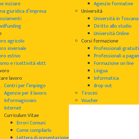
e iniziare
Agenzie formative
ma giuridica d’impresa
Università
anziamenti
Università in Toscana
wdfunding
Diritto allo studio
e
Università Online
oro agricolo
Corsi formazione
oro invernale
Professionali gratuiti
oro estivo
Professionali a pag
smo e ricettività ebtt
Formazione on line
avoro
Lingua
care lavoro
Informatica
Centri per l’impiego
drop out
Agenzie per il lavoro
Tirocini
Informagiovani
Voucher
Internet
Curriculum Vitae
Errori Comuni
Come compilarlo
Lettera di presentazione