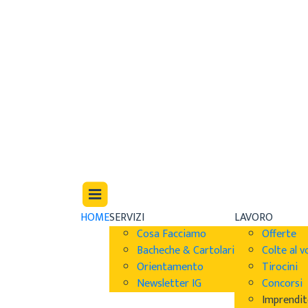
HOME
SERVIZI
LAVORO
Cosa Facciamo
Offerte
Bacheche & Cartolari
Colte al v
Orientamento
Tirocini
Newsletter IG
Concorsi
Imprendit