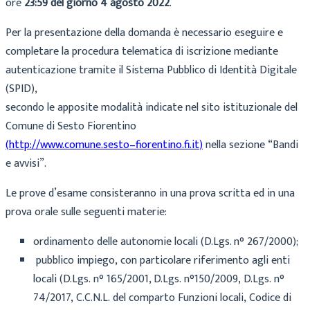
ore
2
3:59
del giorno
4 agosto 2022
.
Per la presentazione della domanda è necessario eseguire e
completare la proce
dura telematica
di
iscrizione
mediante
autenticazione
tramite
il
Sistema Pubblico di Identità Digitale
(SPID)
,
secondo
le
apposite modalità indicate nel sito istituzionale del
Comune di Sesto Fiorentino
(
http://www.comune.sesto
–
fiorentino.fi.i
t
)
nel
la sezione
“Bandi
e avvisi”.
Le prove d’esame consisteranno in
una prova scritta
ed in
una
prova orale
sulle seguenti materie:
o
rdinamento delle autono
mie locali (D.Lgs. n
°
267/2000);
p
ubblico impiego
,
con particolare riferiment
o agli enti
locali
(D.Lgs.
n
°
165/2001, D.Lgs.
n
°
150/2009,
D.Lgs.
n
°
74/2017,
C.C.N.L.
del
comparto
Funzioni
locali
,
Codice
di