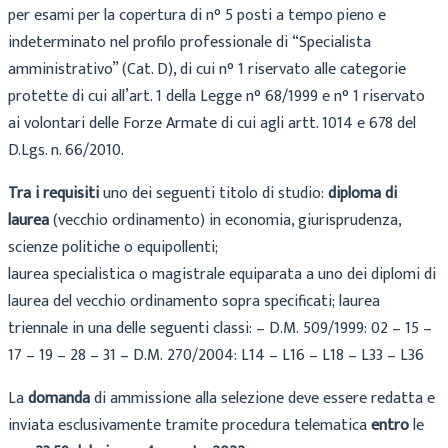
per esami per la copertura di
n
°
5
posti
a tempo pieno e
indeterminato n
el profilo professionale di
“Specialista
amministrativo” (Cat. D)
, di cui n°
1
riservat
o
alle categorie
protette di cui all’art. 1 della Legge n° 68/1999 e n°
1
riservat
o
ai volontari
delle Forze Armate di cui agli artt. 1014 e 678 del
D.Lgs. n. 66/2010.
Tra i requisiti
uno dei seguenti titolo di studio:
diploma di
laurea
(vecchio ordinamento) in economia, giurisprudenza,
scienze politiche
o
equipollenti;
laurea specialistica o magistrale
equiparata a uno dei diplomi di
laurea del vecchio
ordinamento sopra specificati;
laurea
triennale
in una delle seguenti classi
:
–
D
.
M
.
509/1999
: 02
–
15
–
17
–
19
–
28
–
31
–
D
.
M
.
270/2004
: L14
–
L16
–
L18
–
L33
–
L36
La
domanda
di ammissione alla selezione deve essere redatta
e
inviata
esclusivamente
tramite
procedura telematica
entro
le