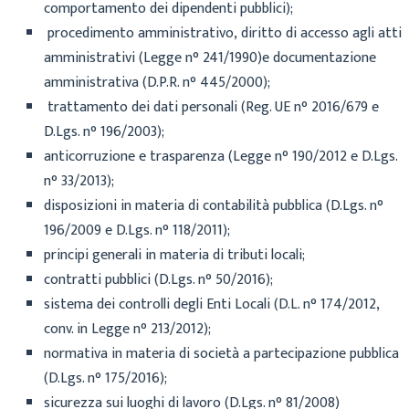
comportamento dei dipendenti pubblici)
;
procedimento amministrativo,
diritto di accesso agli atti
amministrativi (Legge
n
°
241/1
990)
e documentazione
amministrativa (D.P.R. n
°
445/2000)
;
trattamento dei dati personali
(
Reg. UE
n°
2016
/679
e
D.Lgs. n
°
196/2003)
;
anticorruzione e trasparenza
(L
egge n
°
190/2012 e D.Lgs.
n° 33/2013)
;
disposizioni in materia di contabil
ità pubblica
(
D.
L
gs. n
°
196/2009 e
D.Lgs. n° 118/2011)
;
principi generali in materia di tributi locali;
contratti pubblici (D.Lgs. n° 50/2016)
;
sistema dei controlli degli Enti Locali
(D.L. n
°
174/2012,
conv. in Legge n
°
213/2012)
;
normativa in materia di società a parteci
pazione pubblica
(D.Lgs. n
°
175/2016);
sicurezza sui luoghi di lavoro (D.Lgs. n° 81/2008)