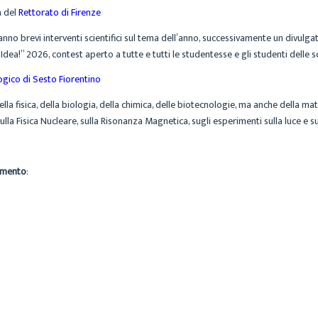
a del
Rettorato di Firenze
ranno brevi interventi scientifici sul tema dell’anno, successivamente un divulga
a Idea!” 2026, contest aperto a tutte e tutti le studentesse e gli studenti delle 
gico di Sesto Fiorentino
lla fisica, della biologia, della chimica, delle biotecnologie, ma anche della mat
ulla Fisica Nucleare, sulla Risonanza Magnetica, sugli esperimenti sulla luce e sui 
rimento
: