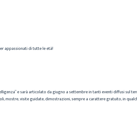
CECILIA
UNIVERSITÀ IN TOSCANA
5 GIUGNO 2026
er appassionati di tutte le età!
igenza” e sarà articolato da giugno a settembre in tanti eventi diffusi sul ter
acoli, mostre, visite guidate, dimostrazioni, sempre a carattere gratuito, in qu