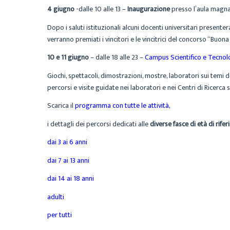
4 giugno
-dalle 10 alle 13 –
Inaugurazione
presso l’aula magn
Dopo i saluti istituzionali alcuni docenti universitari presente
verranno premiati i vincitori e le vincitrici del concorso “Buon
10 e 11 giugno
– dalle 18 alle 23 –
Campus Scientifico e Tecnolo
Giochi, spettacoli, dimostrazioni, mostre, laboratori sui temi de
percorsi e visite guidate nei laboratori e nei Centri di Ricerca s
Scarica il
programma con tutte le attività
,
i dettagli dei percorsi dedicati alle
diverse fasce di età di rife
dai 3 ai 6 anni
dai 7 ai 13 anni
dai 14 ai 18 anni
adulti
per tutti