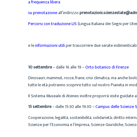
a frequenza libera
su prenotazione
all’indirizzo
prenotazioni.scienzestate@adm.
Percorsi con traduzione LIS
(Lingua Italiana dei Segni per Ute
e le
informazioni utili
per trascorrere due serate indimenticabil
10 settembre
– dalle 16 alle 19 –
Orto botanico di Firenze
Dinosauri, mammut, rocce, frane, crisi climatica, ma anche biolog
tutte le età potranno scoprire tutto sul nostro Pianeta in mo
Il Sistema Museale di Ateneo inoltre proporrà visite guidate al
15 settembre
– dalle 15:30 alle 19:30 –
Campus delle Scienze So
Cooperazione, legalità, sostenibilità, solidarietà, diritto inte
Scienze per l’Economia e l’Impresa, Scienze Giuridiche, Scienze 