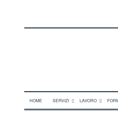
CHI SIAMO
DOVE SIAMO
ORARI
CONTATTA
HOME
SERVIZI
LAVORO
FOR