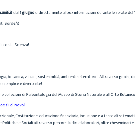
unifi.it
dal
1 giugno
o direttamente al box informazioni durante le serate del 10
nti Sorde/i)
i con la Scienza!
ia, botanica, vulcani, sostenibilità, ambiente e territorio! Attraverso giochi, dim
do semplice e divertente!
le collezioni di Paleontologia del Museo di Storia Naturale e all’Orto Botanico
ciali di Novoli
rnazionale, Costituzione, educazione finanziaria, inclusione e a tante altre temat
Politiche e Sociali attraverso percorsi ludici e laboratori, oltre cheseminari e 