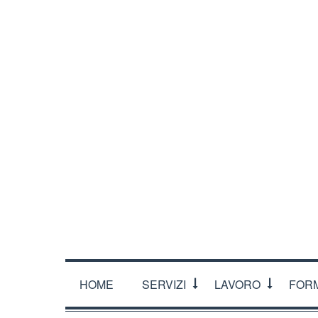
CHI SIAMO
DOVE SIAMO
ORARI
CONTATTA
HOME
SERVIZI
LAVORO
FOR