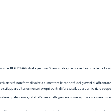
MARIA
ARCHIVIO
4 AGOSTO 2017
nti dai
18 ai 28 anni
di età per uno Scambio di giovani avente come tema lo svi
à attività non formali volte a aumentare le capacità dei giovani di affrontare l
e sviluppare ulteriormente i propri punti di forza, sviluppare amicizia e coop
ere quale siano gli stati d’animo della gente e come si possa crescere insieme