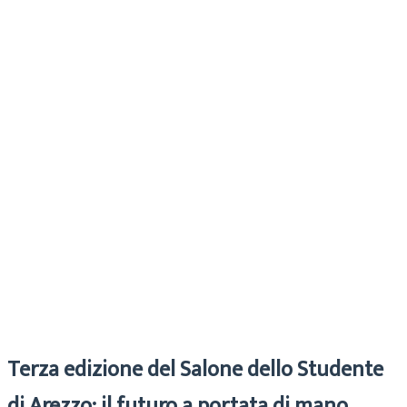
Cecilia
Archivio
13 Maggio 2026
Terza edizione del Salone dello Studente
di Arezzo:
il futuro a portata di mano