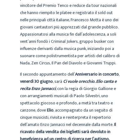
vincitore del Premio Tenco e reduce da tour nazionali
che hanno riempito le platee e registrato il sold out
nelle principali città italiane, Francesco Motta è uno dei
giovani cantautori più apprezzati dal grande pubblico.
Appassionatosi alla musica fin dall’adolescenza, a soli
vent’anni fondò i Criminal Jokers, gruppo busker con
influenze derivanti dalla musica punk, iniziando poi a
suonare come polistrumentista per artisti del calibro di
Nada, Zen Circus, Il Pan del Diavolo e Giovanni Truppi.
Il secondo appuntamento dell’
Anniversario in concerto
,
venerdì 30 giugno
, sarà
Ci vuole orecchio. Elio canta e
recita Enzo Jannacci
, con la regia di Giorgio Gallione e
con arrangiamenti musicali di Paolo Silvestri, uno
spettacolo giocoso e profondo, a metà tra teatro e
canzone, dove
Elio
, accompagnato da un seguito di
cinque musicisti, rivisita e reinterpreta il repertorio
dell’amato Enzo Jannacci nel decennale dalla morte.
Il
ricavato della vendita dei biglietti sarà devoluto in
beneficienza ad un centro di ricerca per l’autismo.