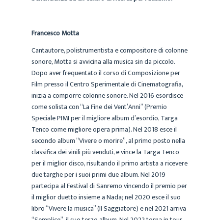
Francesco Motta
Cantautore, polistrumentista e compositore di colonne
sonore, Motta si avvicina alla musica sin da piccolo.
Dopo aver frequentato il corso di Composizione per
Film presso il Centro Sperimentale di Cinematografia,
inizia a comporre colonne sonore. Nel 2016 esordisce
come solista con “La Fine dei Vent’Anni” (Premio
Speciale PIMI per il migliore album d’esordio, Targa
Tenco come migliore opera prima). Nel 2018 esce il
secondo album “Vivere o morire”, al primo posto nella
classifica dei vinili più venduti, e vince la Targa Tenco
per il miglior disco, risultando il primo artista a ricevere
due targhe per i suoi primi due album. Nel 2019
partecipa al Festival di Sanremo vincendo il premio per
il miglior duetto insieme a Nada; nel 2020 esce il suo
libro “Vivere la musica” (Il Saggiatore) e nel 2021 arriva
“Semplice”, il suo terzo album. Nel 2022 torna in tour