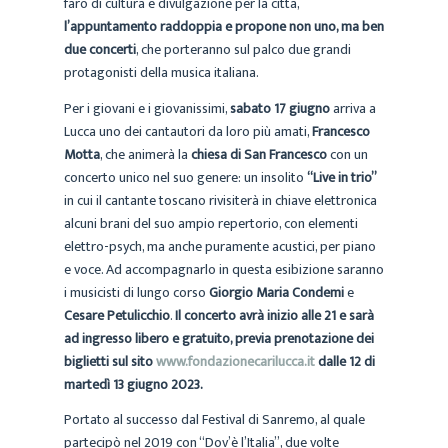
faro di cultura e divulgazione per la città,
l’appuntamento raddoppia e propone non uno, ma ben
due concerti
, che porteranno sul palco due grandi
protagonisti della musica italiana.
Per i giovani e i giovanissimi,
sabato 17 giugno
arriva a
Lucca uno dei cantautori da loro più amati,
Francesco
Motta
, che animerà la
chiesa di San Francesco
con un
concerto unico nel suo genere: un insolito
“Live in trio”
in cui il cantante toscano rivisiterà in chiave elettronica
alcuni brani del suo ampio repertorio, con elementi
elettro-psych, ma anche puramente acustici, per piano
e voce. Ad accompagnarlo in questa esibizione saranno
i musicisti di lungo corso
Giorgio Maria Condemi
e
Cesare Petulicchio
.
Il concerto avrà inizio alle 21 e sarà
ad ingresso libero e gratuito, previa prenotazione dei
biglietti sul sito
www.fondazionecarilucca.it
dalle 12 di
martedì 13 giugno 2023.
Portato al successo dal Festival di Sanremo, al quale
partecipò nel 2019 con “Dov’è l’Italia”, due volte