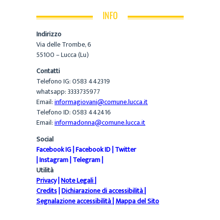
INFO
Indirizzo
Via delle Trombe, 6
55100 – Lucca (Lu)
Contatti
Telefono IG: 0583 442319
whatsapp: 3333735977
Email:
informagiovani@comune.lucca.it
Telefono ID: 0583 442416
Email:
informadonna@comune.lucca.it
Social
Facebook IG
|
Facebook ID
|
Twitter
|
Instagram
|
Telegram
|
Utilità
Privacy
|
Note Legali
|
Credits
|
Dichiarazione di accessibilità
|
Segnalazione accessibilità
|
Mappa del Sito