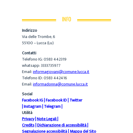
INFO
Indirizzo
Via delle Trombe, 6
55100 – Lucca (Lu)
Contatti
Telefono IG: 0583 442319
whatsapp: 3333735977
Email:
informagiovani@comune.lucca.it
Telefono ID: 0583 442416
Email:
informadonna@comune.lucca.it
Social
Facebook IG
|
Facebook ID
|
Twitter
|
Instagram
|
Telegram
|
Utilità
Privacy
|
Note Legali
|
Credits
|
Dichiarazione di accessibilità
|
Segnalazione accessibilità
|
Mappa del Sito