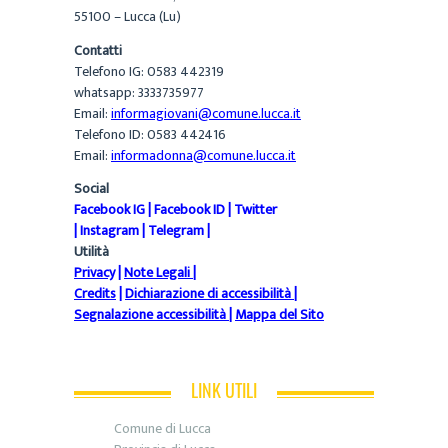
55100 – Lucca (Lu)
Contatti
Telefono IG: 0583 442319
whatsapp: 3333735977
Email:
informagiovani@comune.lucca.it
Telefono ID: 0583 442416
Email:
informadonna@comune.lucca.it
Social
Facebook IG
|
Facebook ID
|
Twitter
|
Instagram
|
Telegram
|
Utilità
Privacy
|
Note Legali
|
Credits
|
Dichiarazione di accessibilità
|
Segnalazione accessibilità
|
Mappa del Sito
LINK UTILI
Comune di Lucca