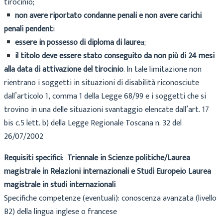
tirocinio;
non
avere
riportato
condanne
penali
e
non
avere
carichi
penali
pendent
i
essere
in
possesso
di
diploma
di
laure
a;
il
titolo
deve
essere
stato
conseguito
da
non
più
di
24
mesi
alla
data
di
attivazione
del
tirocinio
. I
n
tale
limitazione
non
rientrano
i
soggetti
in
situazioni
di
disabilità
riconosciute
dall’articolo
1,
comma
1
della
Legge
68/99
e
i
soggetti
che
si
trovino
in
una
delle
situazioni
svantaggio
elencate
dall’art.
17
bis
c.5
lett.
b)
della
Legge
Regionale
Toscana
n.
32
del
26/07/2002
Requisiti specifici
:
Triennale in Scienze politiche/Laurea
magistrale in Relazioni internazionali e Studi Europei
o Laurea
magistrale in studi
internazionali
Specifiche competenze (eventuali): conoscenza avanzata (livello
B2) della lingua inglese o
francese