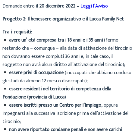
Domande entro il
20 dicembre 2022 –
Leggi l’Avviso
Progetto
2:
Il benessere organizzativo e il Lucca Family Ne
t
Tra i
requisiti
:
avere
un’
età
compresa
tra
i
18
anni
e
i
35
anni
(fermo
restando
che
–
comunque
–
alla
data
di
attivazione
del
tirocinio
non
dovranno
essere
compiuti
36
anni
e,
in
tale
caso,
il
soggetto
non avrà
alcun diritto
all’attivazione del tirocinio);
essere privi di occupazione
(inoccupati che abbiano concluso
gli studi da almeno 12 mesi o
disoccupati);
essere
residenti
nel
territorio
di
competenza
della
Fondazione
(provincia
di
Lucca
)
essere
iscritti
presso
un
Centro
per
l’Impiego,
oppure
impegnarsi
alla
successiva
iscrizione prima
dell’attivazione del
tirocinio;
non
avere
riportato
condanne
penali
e
non
avere
carichi