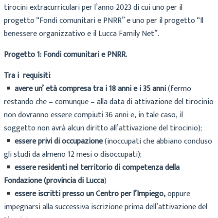
tirocini extracurriculari per l’anno 2023 di cui uno per il
progetto “Fondi comunitari e PNRR” e uno per il progetto “Il
benessere organizzativo e il Lucca Family Net”.
Progetto
1:
Fondi comunitari e PNRR
.
Tra i
requisiti
:
avere
un’
età
compresa
tra
i
18
anni
e
i
35
anni
(fermo
restando
che
–
comunque
–
alla
data
di
attivazione
del
tirocinio
non
dovranno
essere
compiuti
36
anni
e,
in
tale
caso,
il
soggetto
non avrà
alcun diritto
all’attivazione del tirocinio);
essere privi di occupazione
(inoccupati che abbiano concluso
gli studi da almeno 12 mesi o
disoccupati);
essere
residenti
nel
territorio
di
competenza
della
Fondazione
(provincia
di
Lucca
)
essere
iscritti
presso
un
Centro
per
l’Impiego,
oppure
impegnarsi
alla
successiva
iscrizione prima
dell’attivazione del