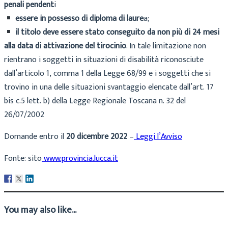
penali
pendent
i
essere
in
possesso
di
diploma
di
laure
a;
il
titolo
deve
essere
stato
conseguito
da
non
più
di
24
mesi
alla
data
di
attivazione
del
tirocinio
. I
n
tale
limitazione
non
rientrano
i
soggetti
in
situazioni
di
disabilità
riconosciute
dall’articolo
1,
comma
1
della
Legge
68/99
e
i
soggetti
che
si
trovino
in
una
delle
situazioni
svantaggio
elencate
dall’art.
17
bis
c.5
lett.
b)
della
Legge
Regionale
Toscana
n.
32
del
26/07/2002
Domande entro il
20 dicembre 2022
–
Leggi l’Avviso
Fonte: sito
www.provincia.lucca.it
You may also like...