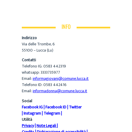
INFO
Indirizzo
Via delle Trombe, 6
55100 – Lucca (Lu)
Contatti
Telefono IG: 0583 442319
whatsapp: 3333735977
Email:
informagiovani@comune.lucca.it
Telefono ID: 0583 442416
Email:
informadonna@comune.lucca.it
Social
Facebook IG
|
Facebook ID
|
Twitter
|
Instagram
|
Telegram
|
Utilità
Privacy
|
Note Legali
|
Credits
|
Dichiarazione di accessibilità
|