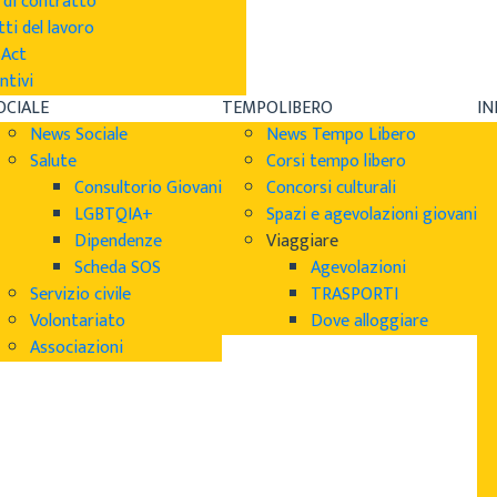
 di contratto
tti del lavoro
sAct
ntivi
OCIALE
TEMPOLIBERO
I
News Sociale
News Tempo Libero
Salute
Corsi tempo libero
Consultorio Giovani
Concorsi culturali
LGBTQIA+
Spazi e agevolazioni giovani
Dipendenze
Viaggiare
Scheda SOS
Agevolazioni
Servizio civile
TRASPORTI
Volontariato
Dove alloggiare
Associazioni