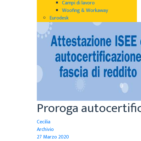
Campi di lavoro
Woofing & Workaway
Eurodesk
Proroga autocertific
Cecilia
Archivio
27 Marzo 2020