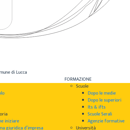
omune di Lucca
FORMAZIONE
Scuole
olo
Dopo le medie
Dopo le superiori
Its & ifts
oria
Scuole Serali
e iniziare
Agenzie formative
ma giuridica d’impresa
Università