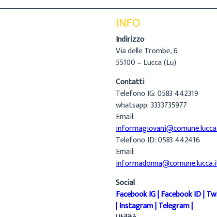
INFO
Indirizzo
Via delle Trombe, 6
55100 – Lucca (Lu)
Contatti
Telefono IG: 0583 442319
whatsapp: 3333735977
Email:
informagiovani@comune.lucca.
Telefono ID: 0583 442416
Email:
informadonna@comune.lucca.i
Social
Facebook IG
|
Facebook ID
|
Tw
|
Instagram
|
Telegram
|