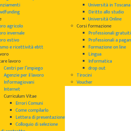
anziamenti
Università in Toscana
wdfunding
Diritto allo studio
e
Università Online
oro agricolo
Corsi formazione
oro invernale
Professionali gratuiti
oro estivo
Professionali a pag
smo e ricettività ebtt
Formazione on line
avoro
Lingua
care lavoro
Informatica
Centri per l’impiego
drop out
Agenzie per il lavoro
Tirocini
Informagiovani
Voucher
Internet
Curriculum Vitae
Errori Comuni
Come compilarlo
Lettera di presentazione
Colloquio di selezione