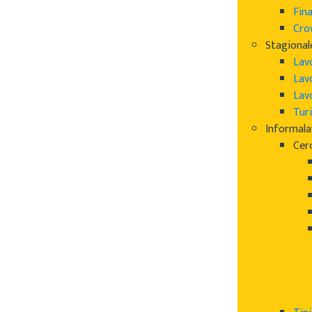
Fin
Cro
Stagional
Lav
Lav
Lav
Turi
Informal
Cer