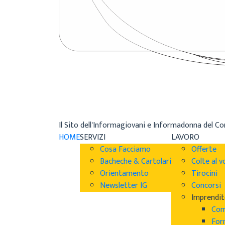
Il Sito dell'Informagiovani e Informadonna del C
HOME
SERVIZI
LAVORO
Cosa Facciamo
Offerte
Bacheche & Cartolari
Colte al v
Orientamento
Tirocini
Newsletter IG
Concorsi
Imprendit
Com
For