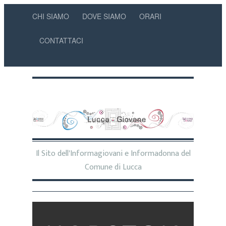
CHI SIAMO
DOVE SIAMO
ORARI
CONTATTACI
Il Sito dell'Informagiovani e Informadonna del
Comune di Lucca