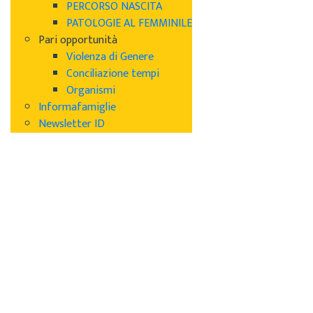
PERCORSO NASCITA
PATOLOGIE AL FEMMINILE
Pari opportunità
Violenza di Genere
Conciliazione tempi
Organismi
Informafamiglie
Newsletter ID