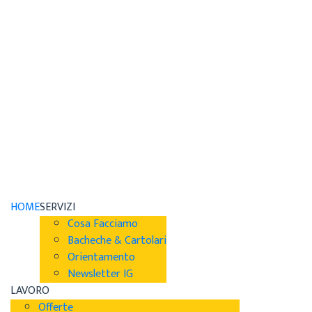
HOME
SERVIZI
Cosa Facciamo
Bacheche & Cartolari
Orientamento
Newsletter IG
LAVORO
Offerte